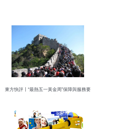
東方快評丨“最熱五一黃金周”保障與服務要
跟上旅游業務