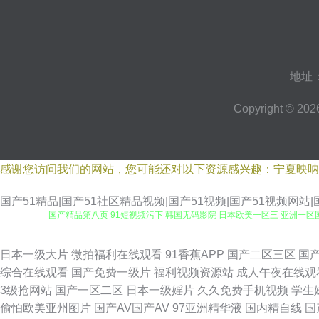
地址
Copyright © 20
感谢您访问我们的网站，您可能还对以下资源感兴趣：宁夏映呐
国产51精品|国产51社区精品视频|国产51视频|国产51视频网站|国
国产精品第八页 91短视频污下 韩国无码影院 日本欧美一区三 亚洲一区
版电视剧 99热这里有9 情福利导航 91九色拳交 欧洲日韩视频在线观
日本一级大片
微拍福利在线观看
91香蕉APP
国产二区三区
国
综合在线观看
国产免费一级片
福利视频资源站
成人午夜在线观
中文字幕在线视频一区 亚洲精品特黄在线观看 Bt 磁力 黄瓜视频在线免
3级抢网站
国产一区二区
日本一级婬片
久久免费手机视频
学生
偷怕欧美亚州图片
国产AV国产AV
97亚洲精华液
国内精自线
国
视频免费看 国产精品一区午夜 欧美风情亚洲 西西4444w 97超碰免