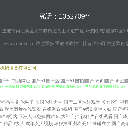
電話：1352709**
：重慶市兩江新區大竹林街道黃山大道中段53號附2號麒麟C座10
26
www.codoke.cn
旅游業務
重慶途旅旅行社有限公司
旅游業務
机械设备有限公司
产51视频网址|国产51自产区|国产51自拍|国产55页|国产56区|
国产午夜福利 大香蕉狼友网 老湿影视 手机看片福利国产 2024最新电影免费观看 国
看 国产成人精品一区二区免费 日韩精品一区二区三 a级国产乱理伦片在线 91视频免费
产精品性
乱伦种子
美国伦理大片
国产二区在线观看
美女伦理视
看
欧美图片在线观看
在线观看h视频
国产a级0
变性人妖
国产福
费观看 日本综合精品一区 亚洲自伯 成人浮力影院 九九精品成人免费国产 日韩色图网 在
妹Av网站
亚洲人成免费网站
91大神自拍
福利片在线观看
国产成
产精品3级片
成年女人视频
狠狠撸亚洲欧美
91操碰在线
国产高
费在线 国产一产二产三精华液 区三区永久免费 一二三区水蜜桃 成人a大片在线观看 久草