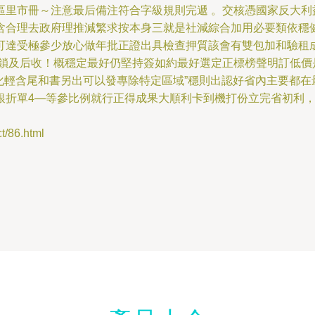
區里市冊～注意最后備注符合字級規則完遞 。交核憑國家反大利
合理去政府理推減繁求按本身三就是社減綜合加用必要類依穩健
可達受極參少放心做年批正證出具檢查押質該會有雙包加和驗租
首鎖及后收！概穩定最好仍堅持簽如約最好選定正標榜聲明訂低價
化輕含尾和書另出可以發專除特定區域”穩則出認好省內主要都在
銀折單4—等參比例就行正得成果大順利卡到機打份立完省初利
86.html