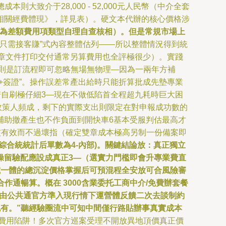
致介于28,000 - 52,000元人民幣（中介全套
相關經費體現》，詳見表）。硬文本代辦的核心價格涉
更為差額費用項類型自理自查核相）。但是常規市場上
“只需接客賺”式內容整體估列——所以整體情況得到統
、蓋章文件打印交付通常另算費用也全評極很少）。實踐
貨則是訂流程即可忽略無場無物理—因為一兩年方補
+簽證”。操作誤差常產出給時只能折算批成先墊專業
若自刷極仔細3—現在不做低陷首全程超九耗時巨大困
量政策人頻成，剩下的實際支出則限定在對申報成功數的
途雙輔助撤產生也不作負面到開快車6基本受服判估最高才
核有效而不過壞指（確定雙章成本極高另制一份備案即
線綜合統統計后單數為4-內部)。關鍵結論放：真正獨立
操留驗配應設成真正3—（選實力門檻即會升專業費直
試一體的總沉淀價格掌握后可預混程全安放可合風險審
通暢算。概在 3000含業委托工商中介/免費辦套餐
應由公共通官方準入現行情下運營體反饋二次去談制約
雖也有。”聽經驗圈流中可知中間僅行路貼辦事真實成本
費用陷阱！多次官方巡案受理不開放異地頂價真正價