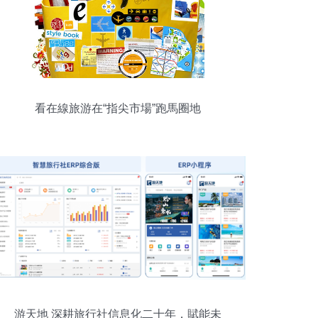
看在線旅游在“指尖市場”跑馬圈地
游天地 深耕旅行社信息化二十年，賦能未