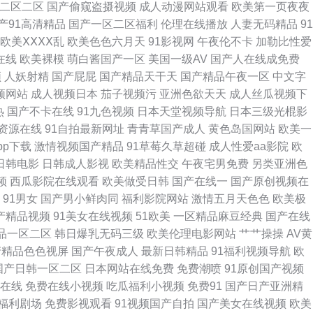
二区二区
国产偷窥盗摄视频
成人动漫网站观看
欧美第一页夜夜
产91高清精品
国产一区二区福利
伦理在线播放
人妻无码精品
91
看 97人人视频 国产综合色网 情理伦片免费 亚洲美女一区二区三区 草草
欧美ⅩⅩⅩⅩ乱
欧美色色六月天
91影视网
午夜伦不卡
加勒比性爱
在线
欧美裸模
萌白酱国产一区
美国一级AV
国产人在线成免费
1丝袜 人妻久久东热 91看片免费下载 欧美人人艹 原来神马影院电视剧高清
频
人妖射精
国产屁屁
国产精品天干天
国产精品午夜一区
中文字
频网站
成人视频日本
茄子视频污
亚洲色欲天天
成人丝瓜视频下
人乱一 乱又伦精品视频 丝袜视频国产91 91露脸双飞 免费人成视频 最
热
国产不卡在线
91九色视频
日本天堂视频导航
日本三级光棍影
资源在线
91自拍最新网址
青青草国产成人
黄色岛国网站
欧美一
合一 电影天堂电影免费电影 了解最新日韩欧美中字 婷婷香蕉 91国产福利
pp下载
激情视频国产精品
91草莓久草超碰
成人性爱aa影院
欧
日韩电影
日韩成人影视
欧美精品性交
午夜宅男免费
另类亚洲色
不戴套干已 欧美午夜刺激影院 影视大全在线免费观电影天堂 丰满老熟好大
频
西瓜影院在线观看
欧美做受日韩
国产在线一
国产原创视频在
91男女
国产男小鲜肉同
福利影院网站
激情五月天色色
欧美极
自 bt天堂电影 韩日三级网站 日本免费在线观看a 福利院av 欧美成a 午
国产精品视频
91美女在线视频
51欧美
一区精品麻豆经典
国产在线
品一区二区
韩日爆乳无码三级
欧美伦理电影网站
艹艹操操
AV黄
区 欧美妇岳淫伦视频 下载网站大全 日本高清欧美国产 在线观看无需 国产
产精品色色视屏
国产午夜成人
最新日韩精品
91福利视频导航
欧
国产日韩一区二区
日本网站在线免费
免费潮喷
91原创国产视频
中文字幕日99婷婷 国产精品沙发午睡系列 欧美一级高清电影免费 亚洲一
幕在线
免费在线小视频
吃瓜福利小视频
免费91
国产日产亚洲精
1福利剧场
免费影视观看
91视频国产自拍
国产美女在线视频
欧美
V久久久噜噜噜熟女软件 vip热播电视剧 久草网站在线 十八岁污网 91精