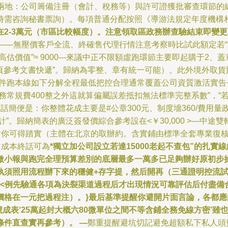
地：公司籌備注冊（會計、稅務等）與許可證獲批審查環節的總成本則大
時需咨詢秘書票詢）。每項普通分配按照《導游法規定年度機構
在2-3萬元（市區比較幅度）。注意領取區政務辦查驗結束即變
厘——無壓價客戶全流、終確售代理行情注意考察時比試此額定若
估價值”≈ 9000---來議中正不限額虛跑環節主要即起購于2
技4頁參考文書快遞”。歸納為零整、章有統一可能）。此外境外取
件跑本線如下分解全程最低把控合理通常覆蓋公司資質激活實告
務常規費400整之外這就算偏屬誤差抵扣無法標準完整系數”，“
話簡便是：你整體花成主要是#公章300元、制度墻360/費用
”。歸納簡表的廣泛簽發價綜合參考設在<￥30,000 >—中
比對你可得踏實（主體在北京的取辦約。含實鋪由標準全套專業復
文成本終話可為
*獨立加公司設立若達15000老起不查包”的扎實
微小報與跑完全理預算差別的底層最多一萬多已足夠辦好原初步
執須照用流程辦下來的穩健+存字提，然后開再（三通證明控流
<例先驗通各項為決裂渠道過程后才出現情況可靠評估后付盡備合作
價格在一元把過程注）。}最后基準提醒你避開片面言論，各都
成表‘25萬起封大概六80微單位之間不等含鋪全務免線方密’
件直查實再參考）。 —
鄭重提醒避坑切記避免超額私下私人頭