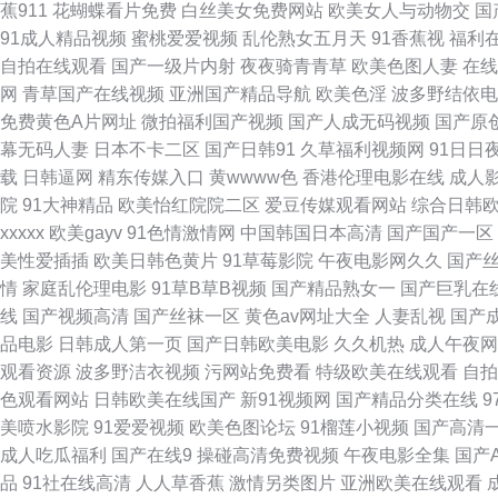
蕉911
花蝴蝶看片免费
白丝美女免费网站
欧美女人与动物交
国
91成人精品视频
蜜桃爱爱视频
乱伦熟女五月天
91香蕉视
福利
午夜福利 亚洲妇女无 成人免费观看在线看 亚洲黄色网址 操操黄了绿了 
自拍在线观看
国产一级片内射
夜夜骑青青草
欧美色图人妻
在线
网
青草国产在线视频
亚洲国产精品导航
欧美色淫
波多野结依电
亚洲插影院 精品国产24页 日韩a∨色中色导航 一级全黄男女免费大片 国
免费黄色A片网址
微拍福利国产视频
国产人成无码视频
国产原
幕无码人妻
日本不卡二区
国产日韩91
久草福利视频网
91日日
观看 国产在线每日 视频网站一区二区三区 国产精品最新高清 日韩网友自
载
日韩逼网
精东传媒入口
黄wwww色
香港伦理电影在线
成人
院
91大神精品
欧美怡红院院二区
爱豆传媒观看网站
综合日韩
新在线影院 久草视频资源网 伊人婷婷成人 国内精品一卡二卡三卡 香蕉福
xxxxx
欧美gayv
91色情激情网
中国韩国日本高清
国产国产一区
美性爱插插
欧美日韩色黄片
91草莓影院
午夜电影网久久
国产
视频 国产欧美亚洲 欧美日韩亚洲中文综合 亚洲国产高清在线动漫 bt
情
家庭乱伦理电影
91草B草B视频
国产精品熟女一
国产巨乳在
线
国产视频高清
国产丝袜一区
黄色av网址大全
人妻乱视
国产
bbb 免费短视频分享大全 网址在线 91久久一 国产破外女出血视频 日本
品电影
日韩成人第一页
国产日韩欧美电影
久久机热
成人午夜网
观看资源
波多野洁衣视频
污网站免费看
特级欧美在线观看
自拍
夜在线国产盗摄视频 99精品免视看一日韩 91资源共享总站 欧美丝袜一
色观看网站
日韩欧美在线国产
新91视频网
国产精品分类在线
美喷水影院
91爱爱视频
欧美色图论坛
91榴莲小视频
国产高清
精品大片在线看 欧美日本中文字幕 亚洲欧美不卡 成全视频免费观看在线
成人吃瓜福利
国产在线9
操碰高清免费视频
午夜电影全集
国产
品
91社在线高清
人人草香蕉
激情另类图片
亚洲欧美在线观看
区综合 大陆国产 美女强网址 网站在在线观看视频 99精品人 黄色香蕉 