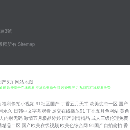
層3號
版權所有
Sitemap
国产5页
网站地图
产偷窥 欧美综合在线观看 亚洲欧美总合网 超碰视屏 九九影院在线观看免费
试看 欧美乱妇高清在线播放 在线天堂资源亚洲 韩日色网址 色五月婷婷基地
频
福利偷拍小视频
91社区国产
丁香五月天堂
欧美变态一区
国产
利永久
日韩中文字幕观看
足交在线播放91
丁香五月色网站
黄色
线人人车操人人看视频 国产suv 蜜桃视频下载污 天堂中文在线资源 51
人内射无码
激情五月极品婷婷
国产剧情精品
成人三级伦理免费
清精品二区
国产欧美在线视频
欧美色综合网
91国产自拍偷拍
香
社区在线 日韩色综合网 在线观看国产精品三级 福利AV在线电影 欧美性爱