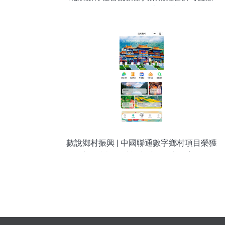
理價格、條件及流程圖詳解
數說鄉村振興 | 中國聯通數字鄉村項目榮獲
文化和旅游賦能鄉村振興十佳案例