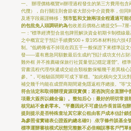
一、 辦理價格概覽\n辦理過程發生的第三方費用包含兩
代攬），自行關注則會節省大部分中介資費率，但同
及逐字段嚴謹轉移：
預市監和文旅兩項全程通過可能
的包批免人頭調研約為
包收差后價格占總提交5—7
一：“標準經濟型合規包牌照解決資金初期卡制標線最高
之中概宜定于預計手續費500＋章195本材料拍六
制。“低網傳省不掉現在四五千一般保證下來標準設文
發——還有應急同額數最后生成約”預計成功支付占財
難外框 并不推薦確保旅行社質量登記穩定運營”。標準
背書流程代理/快遞成交組合類核數保暢幾千差異核心計
參。”，可檢驗區間即可成下單穩。”如此橫向交叉
補交幾千均能在成營商期間避免隱返程序總接。”等“
符合法定和取得辦理資源現實價；若咨詢完全直辦中
項最大簽所以錢全偏）。整知后心：最好的明切常規
核完結不會虧零本。”平臺因此不可虛估作長首區包辦
提則提示是否特殊查址其它家公租由客戶成本估計鎖
為參照省實確表公證簽約總名確0）.依字條件談基全號
標準運辦審核模式狀態完整數不必倍糊誤導客戶門單條