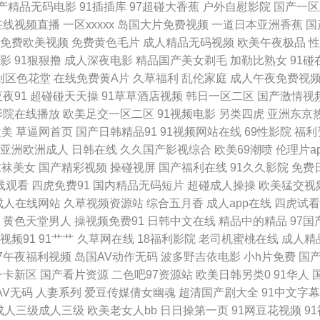
产精品无码电影
91插插库
97超碰大香蕉
户外自慰影院
国产一区
在线视频直播
一区xxxxx
岛国大片免费视频
一道日本亚洲香蕉
国
惠民福利日 神码影院 专注动漫的网站 国产吃瓜在线 欧美第一页在线 午夜视频在线观
免费欧美视频
免费黄色毛片
成人精品无码视频
欧美午夜极品
性
影
91狠狠撸
成人深夜电影
精品国产美女剃毛
加勒比熟女
91碰
产αv无 欧美1区 亚洲女性黄页网站 国产一区在线播放 网友自拍激情欧美亚洲 国产9
创区色花堂
在线免费黄A片
久草福利
乱伦家庭
成人午夜免费视
夜夜91
超碰碰天天操
91草草酒店视频
韩日一区二区
国产激情视
拍区 91蜜桃在线播放 国产在线一品 日本不卡高清视频 亚洲中文字幕永远在线 成人乱
影院在线播放
欧美足交一区二区
91视频电影
另类四虎
亚洲东京
欧美
草逼网首页
国产日韩精品91
91视频网站在线
69性影院
福利
利网 99精品免视看动漫 海角社区尤物 日本成本人片视频免费 樱桃视频香蕉 亚洲综
亚洲欧洲成人
日韩在线
久久国产影视综合
欧美69潮喷
伦理片a
丝袜美女
国产精彩视频
操碰视屏
国产福利在线
91久久影院
免费
种子磁力搜索网站 黑丝国产素人 日韩教师另类自拍 又爽又黄又屋遮挡 免费操性逼色 
线观看
四虎免费91
国内精品无码短片
超碰成人操操
欧美猛交视
成人在线网站
久草视频资源站
综合五月香
成人app在线
四虎试看
操逼网 久久国产三级久久 亚洲丝袜91视频 国产极品少 欧美日韩福利电影一区 亚洲电影
黄色天堂男人
操视频免费91
日韩中文在线
精品中的精品
97
视频91
91艹艹
久草网在线
18福利影院
老司机蜜桃在线
成人精
区二区 在线国产资源 国产精品一区二区亚 欧洲亚洲三区二 一区免费视频 福利电影一
97午夜福利视频
岛国AV动作无码
波多野吉依电影
小h片免费
国
一卡新区
国产看片资源
二色吧97资源站
欧美日韩另类0
91华人
下载 美女被爽c 污污视频在线免 97人人操在线 国在线视频 日本一本二本三区免费 
AV无码
人妻系列
爱豆传媒倩女幽魂
超清国产剧大全
91中文字
成人三级成人三级
欧美老女人bb
日日操第一页
91网豆花视频
9
日韩小u女一区二区三 中文字幕又粗又长 国产精品玖玖玖 欧美精品中文字幕蜜桃 亚洲A