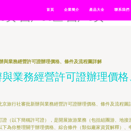
视频-国产51视频-国产51视
首頁
企業簡介
產品大全
聯系我們
5页-国产56区-国产5页
辦與業務經營許可證辦理價格、條件及流程圖詳解
辦與業務經營許可證辦理價格
可證（以下簡稱許可證），是開展旅游業務（包括組團游、地接
下為你整理關于辦理價格、綜合條件（類似廠家資質解釋）、申請