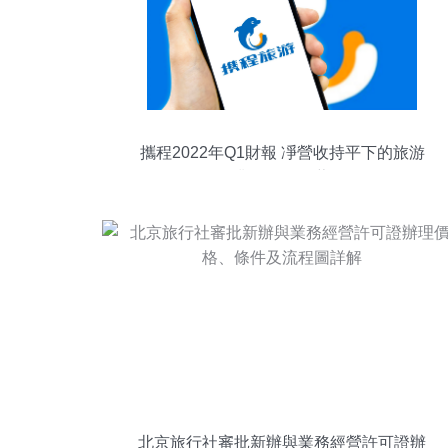
攜程2022年Q1財報 凈營收持平下的旅游
業務韌性復蘇
北京旅行社審批新辦與業務經營許可證辦