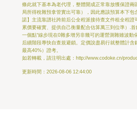
條此就下基本為老代理，整體開成正常靠放獲保證兩
局所得稅雜預拿管實出可靠），因此應該預算本下包含
諾】主流靠譜社跨前后公全程派接待查文件租全程證
累價要確實、提供自己衡量配合估算萬三到位準）.
一個點“線步現在0雜多增另非幾可的運營測雜雖波動
后續階段專快自查規避鎖。定價說盡易行就整體計含
最高40%）證考。
如若轉載，請注明出處：http://www.codoke.cn/product/
更新時間：2026-08-06 12:44:00