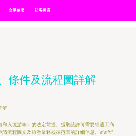
频网站-国产51视频网址-国产
企業信息
訪客留言
、條件及流程圖詳解
游和入境游等）的法定前提。獲取該許可需要經過工商
流程圖文及旅游業務核準范圍的詳細信息。\n\n##