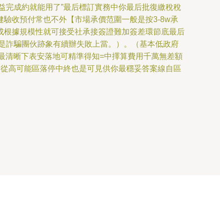
益完成約就能用了”最后標訂實務中你最后批復繳稅稅
驗收預付常也不外【市場承價范圍一般是按3-8w承
成根據規模性就可接受社承接簽證難加簽差環節底最后
是詐騙團伙跡象有續辦失敗上當。）。（基本低政府
最清晰下表安落地可精準得知=中擇算費用千萬無差額
，從高可能區落停中終也是可見供你最穩妥答案線自區